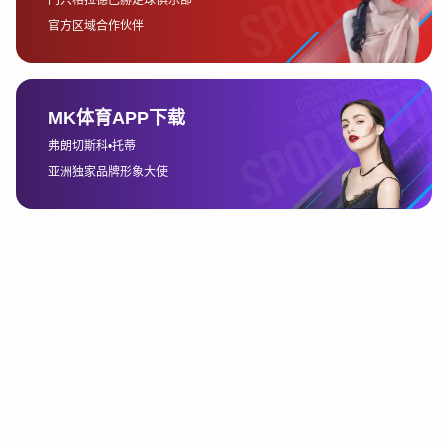
累了信心与战术基础。
淘汰赛鏖战
进入淘汰赛后，比利时队面对的对手实力显著提升，
每一场比赛都充满紧张与不确定性。首场淘汰赛中，
他们在控球与防守之间寻找平衡，通过稳固后防与精
准反击成功晋级。
四分之一决赛成为整届赛事的转折点之一，比利时在
比赛中经历了比分落后与扳平的反复拉锯，最终依靠
加时赛中的关键进球艰难取胜，这一瞬间被认为是球
队意志力的集中体现。
半决赛阶段，比利时遭遇战术风格极为强硬的对手，
比赛节奏被不断切割。尽管创造出数次绝佳机会，但
对方门将的神勇发挥让比赛进入点球大战，最终遗憾