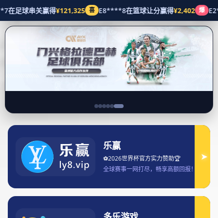
体育资讯
首页
体育资讯
比利时美加墨世界杯精彩集锦全记录进球瞬间与关键战役回顾完整
版