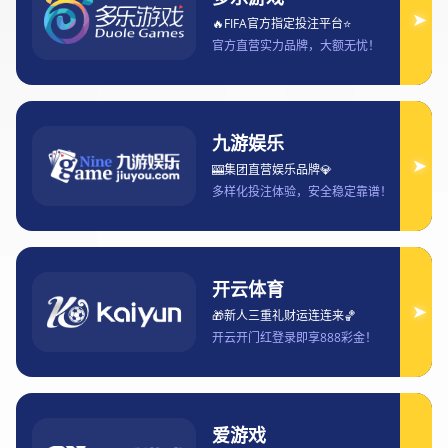
比利时美加墨世界杯精彩集锦全
记录进球瞬间与关键战役回顾完
整版
2026-07-05 11:40:47
本篇文章以“比利时美加墨世界杯精彩集锦全记录进球
瞬间与关键战役回顾完整版”为主线，全面回顾比利时
队在美加墨世界杯赛场上的整体表现。从小组赛的锋
芒初露，到淘汰赛的生死鏖战，再到核心球星的高光
时刻与战术体系的深度解析，文章将以多维视角还原
一支欧洲劲旅在世界顶级舞台上的跌宕征程。无论是
惊心动魄的绝杀进球，还是战术博弈中的细节变化，
都将在本篇内容中得到系统梳理与呈现。同时，通过
对关键战役的复盘与集锦式回顾，读者将能够清晰感