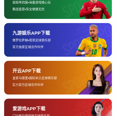
第二场比赛中，比利时在面对防守密集的对手时展现
出耐心与创造力，通过中场不断调度与边路渗透撕开
空间，一脚禁区外远射破门成为全场焦点，也被视为
小组赛阶段的经典进球瞬间之一。
最后一轮小组赛，比利时在出线压力下完成自我证
明。比赛末段的快速反击堪称教科书式演绎，从断球
到推进再到射门仅用数秒完成，体现出球队极强的转
换效率与临场执行力。
整体来看，小组赛阶段的比利时不仅在比分上占据优
势，更在比赛内容上展现成熟体系，为后续淘汰赛积