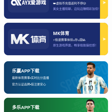
球队的比赛经验。本篇文章将从出线背景、战术体
系、核心球员表现以及晋级前景四个方面，对马德里
竞技本次欧协联征程进行全面分析与深度解读，探讨
其未来在欧洲赛场上的竞争力与潜在走势。
多宝娱乐
小组出线背景
马德里竞技此次参加欧协联，本身就带有一定的“意外
属性”。作为长期活跃在欧冠与欧联赛场的球队，他们
进入欧协联的背景，使外界对其目标充满讨论。然而
从现实层面看，球队在小组阶段的态度极为明确，那
就是以稳定出线为第一目标，同时兼顾阵容轮换与年
轻球员培养。
在小组赛初期，球队曾面临一定的适应问题，包括对
对手节奏不够熟悉以及轮换阵容磨合不足等情况。但