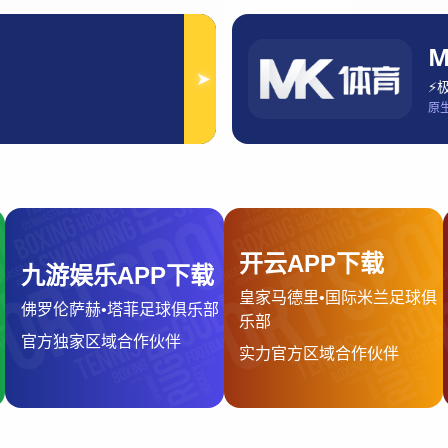
文章将从平台内容建设、数字化体验升级、服务体系优
分析其如何围绕用户需求持续创新，推动体育娱乐服务
文章也将结合行业趋势，对未来赛事资讯平台的发展价
容之间的重要作用。
方面持续完善，通过整合多类型体育赛事资源，为用户提供
是比赛结果，更希望了解赛事背景、球队动态、运动员
容维度，让用户能够从多个角度深入了解赛事信息。
率，通过及时整理和发布赛事动态，让用户能够快速掌
育项目，完善的信息覆盖能力都能够满足不同用户群体
畅和便捷的体验。
建设，通过专业化的信息整理方式提升资讯价值。相比
可读性，通过数据分析、赛事解读以及趋势观察等形