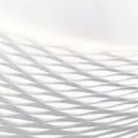
沟通的转变，让用户真正成为平台优化发展的重要参与
乐体验升级的同时，也进一步推动品牌价值建设。一个优秀
需要通过持续创新建立更加鲜明的品牌特色，形成用户
稳定服务能力以及持续优化的用户体验，逐渐建立更加
，使平台能够在激烈竞争环境中保持持续发展动力，并
行业数字化转型趋势。通过融合信息技术、数据资源和
式不断升级，为行业发展提供更加多元化的发展思路。