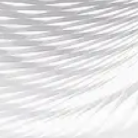
网全新赛事资讯平台仍将通过技术创新和服务完善不断提升
体系，平台能够进一步增强用户黏性，为更多体育爱好
通过丰富赛事内容体系、升级数字互动体验、完善用户服务
加全面、高效的体育娱乐资讯服务环境。平台不仅满足
技术和优质服务提升了整体体验品质，体现了现代体育
势。
求不断提高，赛事资讯平台需要继续坚持内容创新、技
务体系和提升用户价值，bet365官网全新赛事资讯平
作用，为体育娱乐领域的发展注入更多活力，推动更加