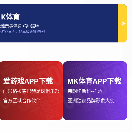
了解DB多宝游戏
产品展示
体育资讯
体育种类
找到DB游戏