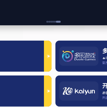
新赛事资讯平台助力用户畅
验与优质服务体系建设
力用户畅享精彩体育娱乐体验与优质服务体系建设展开深入
优化、服务体系完善以及未来发展方向等方面所发挥的
对于赛事资讯的及时性、专业性和互动性提出了更高要
源、优化信息展示模式、提升服务响应能力，为用户打