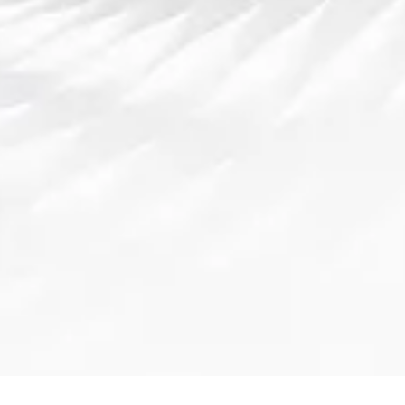
top flight football league"]的竞争环境中，胜负早已
不再由单一因素决定，而是体系、执行与细节的综合
结果。未来英超的发展，将继续向更高节奏、更高智
能化战术以及更精细化执行方向演进，持续推动世界
足球战术革新。
Prev Post
Next Post