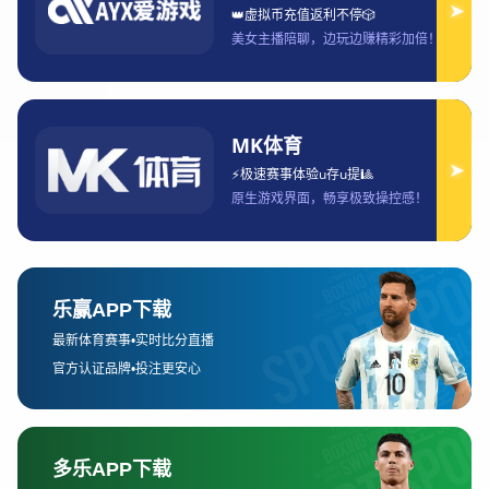
无论是豪门对决还是中下游球队的生存之战，比赛胜
负往往不再取决于单一能力，而是体系、执行与细节
的综合较量。
多宝娱乐
一、战术体系演化
现代英超的战术体系已从传统的442与简单长传冲吊，
逐步演变为多层次、多触发点的结构化体系。以曼
城、利物浦等球队为代表，控球与压迫不再是单一战
术，而是通过空间控制与节奏变化实现对比赛的主
导。这种体系强调球员在不同区域的职责切换，使比
赛呈现出高度流动性与不确定性。
在具体比赛中，球队往往通过边后卫内收、后腰回撤
以及前场伪九号等方式重构进攻结构，使对手难以形
成稳定防守站位。例如当面对高位逼抢时，三中卫或