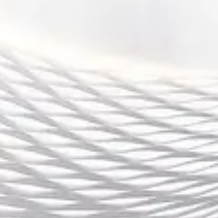
英超比赛的胜负往往由细节决定，包括定位球、防守
站位以及临场决策等多个微观因素。定位球战术在现
代英超中占据越来越重要的位置，角球与任意球往往
成为打破僵局的重要手段，甚至直接影响积分走势。
防守细节同样至关重要，例如盯人失误、补位延迟以
及解围选择不当，都可能在高水平对抗中被无限放
大。许多比赛的转折点，正是源于一次看似普通的防
守失误，这体现了英超对细节极致苛求的特点。
心理层面的稳定性也是关键因素之一。在比赛最后阶
段，球员的体能与心理承压能力将直接影响执行质
量。能够在高压环境下保持冷静并完成战术执行的球
队，往往更容易在焦灼对局中取得胜利。