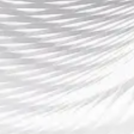
France"]依靠快速转换与边路爆点寻求破局，而荷兰
则依靠整体结构与控球能力主导节奏，两种风格在高
强度对抗中形成鲜明对比。
DB游戏
最终比赛胜负的关键，将取决于中场控制权的归属以
及攻防转换效率的高低。如果里昂能够频繁打出高质
量反击，他们将有机会撕开荷兰防线；反之，如果荷
兰成功压制转换空间并掌控比赛节奏，那么他们更可
能在整体体系优势下取得主动权甚至胜利。
Prev Post
Next Post