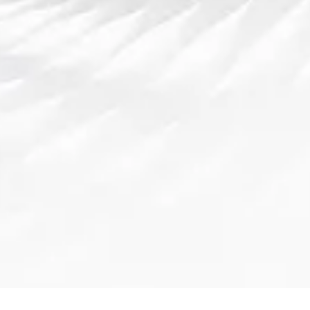
导航
了解DB多宝游戏
产品展示
体育资讯
体育种类