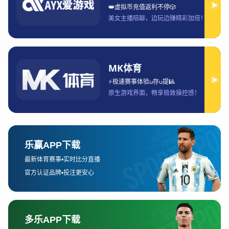
度，全面拆解双方可能的比赛走势与胜负关键，呈现
一场高强度、快节奏、充满战术细节的欧陆级对抗图
景。
1、阵容结构解析
从阵容结构来看，entity["sports_team","Olympique
Lyonnais","Lyon, France"]更倾向于采用4-3-3或4-2-3-1
的混合体系，通过边锋速度与边后卫套上的方式制造
纵深空间。其进攻启动点通常来自后腰或中卫的第一
脚长传，快速寻找前场冲刺点，以减少中场缠斗时
间。
荷兰方面则更可能延续4-3-3传统框架，但在实际执行
中会呈现出明显的3-2-5进攻结构，边后卫大幅前提，
中场形成双支点控制节奏。这种结构优势在于能够在
中前场形成人数优势，从而压制对手的第一道防线。