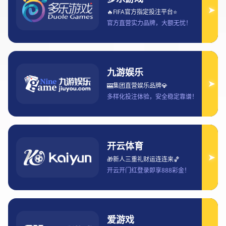
围绕里昂vs荷兰首发阵容解析欧
陆强强对决战术看点关键球员对
比
2026-07-04 15:58:00
本场以里昂（entity["sports_team","Olympique
Lyonnais","Lyon, France"]）对阵荷兰
（entity["country","Netherlands","Western
Europe"]）为背景的假想欧陆强强对话，从首发阵容
结构到战术落点，都呈现出典型的现代足球博弈特
征。里昂以法甲体系中常见的快速推进与边路爆点为
核心，而荷兰则延续其全攻全守理念的现代演化版
本，更强调中场控制与空间压缩。本篇文章将从阵容
结构、中场博弈、关键球员对位以及战术变化四个维