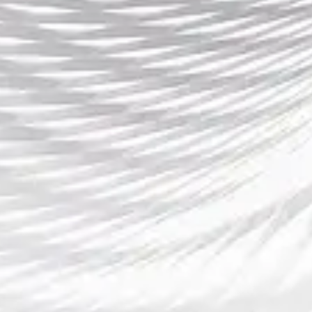
领先地位，也为全球数字竞技娱乐的长远发展奠定了坚
优化、全球化布局以及生态整合，成功引领了数字化竞
，为全球玩家提供个性化、沉浸式和互动性极强的竞技
目标。
游体育有望进一步拓展全球影响力，推动行业向更加开
的互动体验平台，U游体育正在为全球玩家打造全新的
。
字左右**版本，每段内容会扩展丰富案例、数据和趋势分