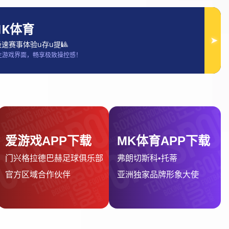
了解DB多宝游戏
产品展示
体育资讯
体育种类
找到DB游戏