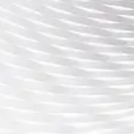
态整合，U游体育不仅巩固了自身在行业内的
实基础。
总结：
总体来看，U游体育通过技术创新、用户体验
技娱乐的新生态。平台以创新技术为核心驱动
体验，实现了产业升级与用户价值提升的双重
未来，随着数字技术和竞技娱乐不断融合，U
放、多元和可持续的方向发展。通过构建完善
数字竞技娱乐格局，成为行业标杆与创新典范
---
如果你愿意，我可以帮你**优化到完整3000
析，让文章更有深度和专业感。
你希望我直接帮你扩展到3000字吗？