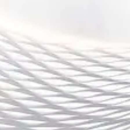
开发者参与生态建设，形成创新驱动的良性循环。通过生