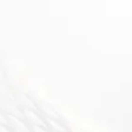
了低延迟、高稳定性的全球竞技体验，为不同
在内容多样化方面，U游体育根据不同市场文
吸引更广泛的国际玩家群体。这种策略不仅提
同时，平台通过与国际电竞组织、赛事机构和
布局不仅扩大了U游体育的品牌影响力，也为
DB多宝游戏
4、生态整合与可持续
U游体育注重数字竞技生态的整合，通过资源
技娱乐生态系统。平台不仅涵盖玩家、赛事、
了全产业链的协同发展。
在可持续发展方面，U游体育积极推动绿色电
平竞技和良性互动，构建健康的数字竞技环境