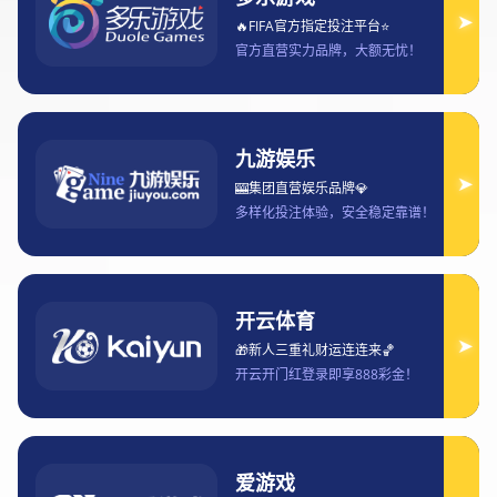
以胜发体育为核心打造全新体育
生态与全民健身融合发展的创新
格局
2026-06-26 19:47:44
本文围绕“以胜发体育为核心打造全新体育生态与全民
健身融合发展的创新格局”展开系统论述，旨在从顶层
设计、服务体系、技术赋能与产业协同四个维度，深
入剖析胜发体育在推动全民健身战略落地中的关键作
用与实践路径。文章指出，在新时代体育强国建设背
景下，以胜发体育为代表的体育平台正逐步从单一运
动服务提供者，转型为整合资源、连接人群、激活生
态的综合型体育服务枢纽。通过构建多层次、多场
景、多主体参与的体育生态体系，不仅能够提升全民