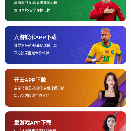
在体育产业快速发展的背景下，以胜发体育为核心构
建全新体育生态，首先需要打破传统单一场馆与单一
服务模式的局限，形成多节点、多层级的生态网络结
构。这一生态不仅包括基础运动场地，还涵盖体育培
训、赛事组织、健康管理等多维服务内容，从而实现
体育资源的全面整合与高效配置。
多宝娱乐
通过引入多元化合作机制，胜发体育能够联动社区、
学校、企业及社会组织，共同构建开放共享的体育服
务平台。在这一过程中，各类资源不再孤立存在，而
是通过平台化方式实现互联互通，使体育服务更具连
续性与系统性。
同时，生态构建还强调以用户需求为核心导向，通过