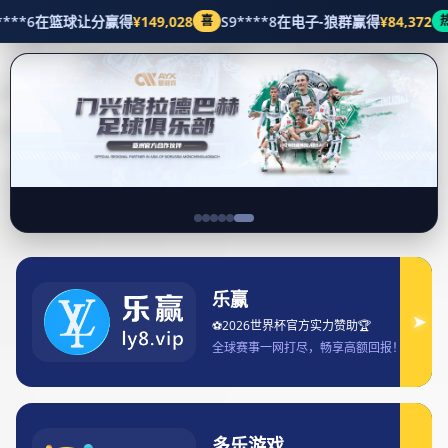
体育资讯
首页
体育资讯
以胜发体育为核心打造全新体育生态与全民健身融合发展的创新格
局