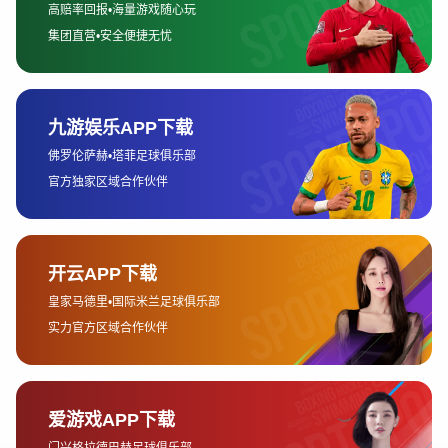
为了提升用户的沉浸式体验，胜游体育还不断优化赛
事直播技术。高清画质、多机位切换以及实时回放功
能，让用户仿佛置身于比赛现场。尤其是在关键比赛
节点，平台通过即时数据推送与互动弹幕功能，增强
用户的参与感与代入感，使观赛不再是单向接收，而
成为一种实时互动体验。