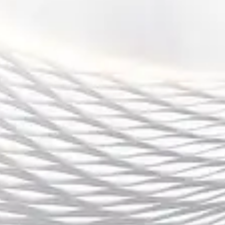
此外，平台还积极探索线上与线下联动模式。通过举
办线下观赛活动、运动挑战赛以及粉丝互动见面会等
形式，进一步拉近用户与赛事之间的距离。线上观看
与线下参与的深度结合，让体育娱乐真正融入大众生
活，形成更加丰富的运动文化氛围。
三、全民运动生态构建
胜游体育始终坚持全民参与的发展理念，希望通过平
台的持续创新，推动更多人加入到体育运动之中。平
台不仅服务专业赛事观众，也积极关注普通用户的运
动需求，通过多元化功能设计，打造全民共享的体育
互动生态。
在平台运营过程中，胜游体育不断推出大众运动挑战
活动。用户可以通过线上打卡、运动积分以及好友互
动等方式参与各类健身活动。这种轻松有趣的参与模